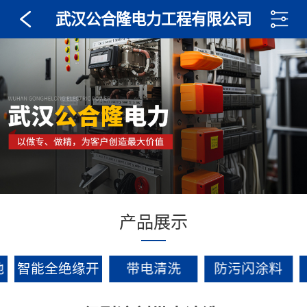
武汉公合隆电力工程有限公司
产品展示
池
智能全绝缘开
带电清洗
防污闪涂料
关设备