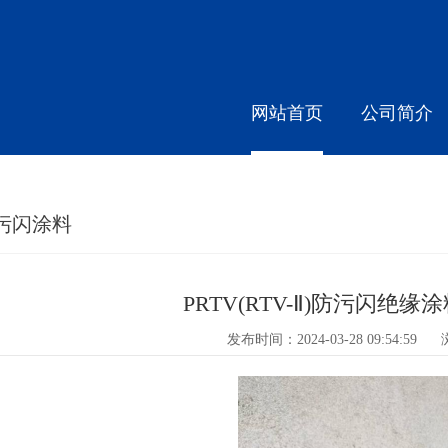
网站首页
公司简介
污闪涂料
PRTV(RTV-Ⅱ)防污闪绝
发布时间：2024-03-28 09:54:59