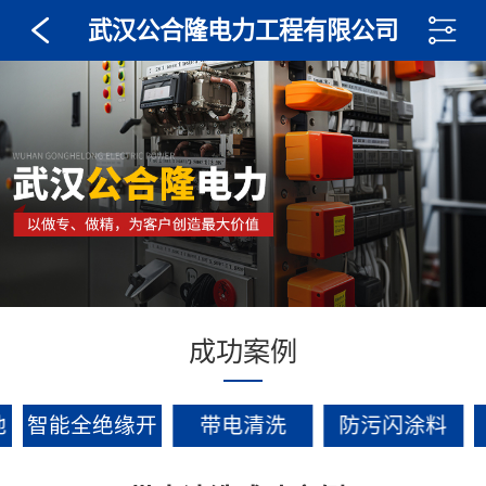
武汉公合隆电力工程有限公司
成功案例
池
智能全绝缘开
带电清洗
防污闪涂料
关设备