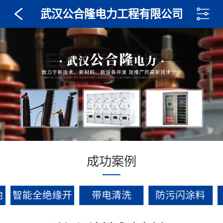
武汉公合隆电力工程有限公司
成功案例
池
智能全绝缘开
带电清洗
防污闪涂料
关设备